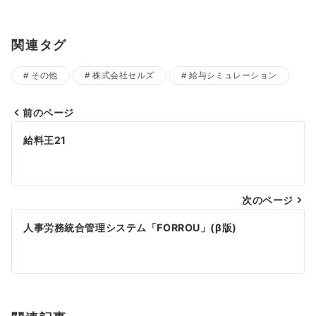
関連タグ
その他
株式会社セルズ
給与シミュレーション
前のページ
投
給料王21
稿
ナ
次のページ
ビ
ゲ
人事労務統合管理システム「FORROU」(β版)
ー
シ
ョ