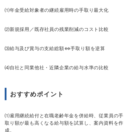
⑴年金受給対象者の継続雇用時の手取り最大化
⑵新規採用／既存社員の残業削減のコスト比較
⑶給与及び賞与の支給総額⇔手取り額を逆算
⑷自社と同業他社・近隣企業の給与水準の比較
おすすめポイント
⑴雇用継続給付と在職老齢年金を併給時、従業員の手
取り額が最も高くなる給与額を試算し、案内資料を作
成。